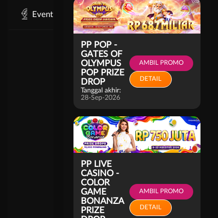
Event
PP POP -
GATES OF
OLYMPUS
AMBIL PROMO
POP PRIZE
DETAIL
DROP
Tanggal akhir:
28-Sep-2026
PP LIVE
CASINO -
COLOR
GAME
AMBIL PROMO
BONANZA
DETAIL
PRIZE