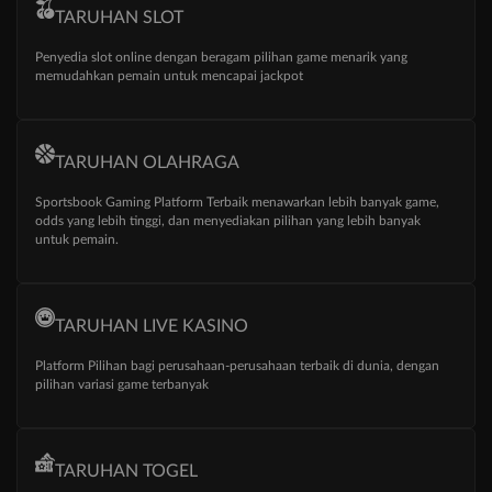
TARUHAN SLOT
Penyedia slot online dengan beragam pilihan game menarik yang
memudahkan pemain untuk mencapai jackpot
TARUHAN OLAHRAGA
Sportsbook Gaming Platform Terbaik menawarkan lebih banyak game,
odds yang lebih tinggi, dan menyediakan pilihan yang lebih banyak
untuk pemain.
TARUHAN LIVE KASINO
Platform Pilihan bagi perusahaan-perusahaan terbaik di dunia, dengan
pilihan variasi game terbanyak
TARUHAN TOGEL