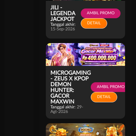
JILI -
LEGENDA
AMBIL PROMO
JACKPOT
DETAIL
Tanggal akhir:
15-Sep-2026
MICROGAMING
- ZEUS X KPOP
DEMON
AMBIL PROMO
HUNTER:
GACOR
DETAIL
MAXWIN
Tanggal akhir:
29-
Agt-2026