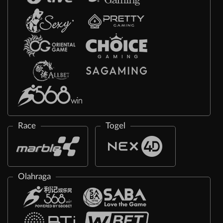
Race
Togel
Olahraga