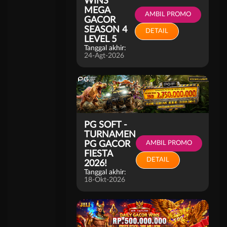
WINS
MEGA
AMBIL PROMO
GACOR
SEASON 4
DETAIL
LEVEL 5
Tanggal akhir:
24-Agt-2026
PG SOFT -
TURNAMEN
PG GACOR
AMBIL PROMO
FIESTA
DETAIL
2026!
Tanggal akhir:
18-Okt-2026