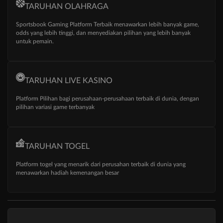
TARUHAN OLAHRAGA
Sportsbook Gaming Platform Terbaik menawarkan lebih banyak game,
odds yang lebih tinggi, dan menyediakan pilihan yang lebih banyak
untuk pemain.
TARUHAN LIVE KASINO
Platform Pilihan bagi perusahaan-perusahaan terbaik di dunia, dengan
pilihan variasi game terbanyak
TARUHAN TOGEL
Platform togel yang menarik dari perusahan terbaik di dunia yang
menawarkan hadiah kemenangan besar