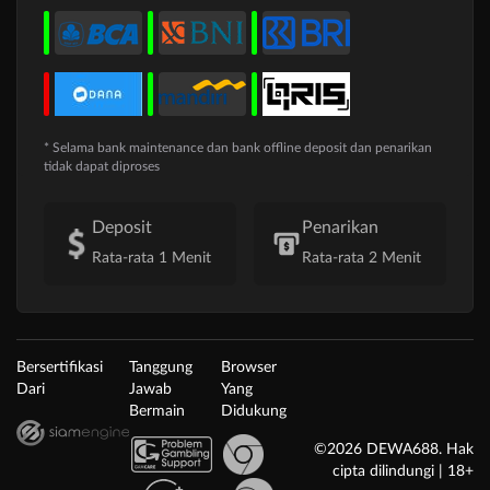
* Selama bank maintenance dan bank offline deposit dan penarikan
tidak dapat diproses
Deposit
Penarikan
Rata-rata 1 Menit
Rata-rata 2 Menit
Bersertifikasi
Tanggung
Browser
Dari
Jawab
Yang
Bermain
Didukung
©2026 DEWA688. Hak
cipta dilindungi | 18+