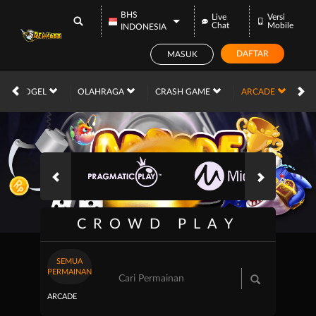
BHS
Live
Versi
Chat
Mobile
INDONESIA
DAFTAR
MASUK
TOGEL
OLAHRAGA
CRASH GAME
ARCADE
E
CROWD PLAY
SEMUA
PERMAINAN
ARCADE