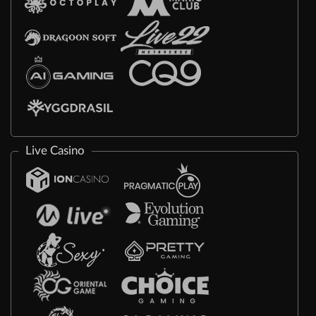
Live Casino