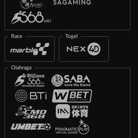
Race
Togel
Olahraga