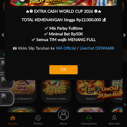
IDR
12,693,698,960
🔥⚽ EXTRA CASH WORLD CUP 2026 ⚽🔥
TOTAL KEMENANGAN hingga Rp12.000.000 💰
✅ Mix Parlay Fulltime
✅ Minimal Bet Rp50K
✅ Semua TIM wajib MENANG FULL
HOT GAMES
SLOTS
LIVE CASINO
RACE
TOGEL
OL
📸 Kirim Slip Taruhan ke
WA Official
/
Livechat DEWA688
Game Populer
OK
Gates of Olympus POP
Treasures of Aztec
Nezha 2
Mahjong 
Beranda
Promosi
Masuk
Hubungi Kami
Akun Saya