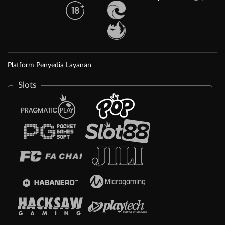
Platform Penyedia Layanan
Slots