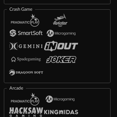
Crash Game
Arcade