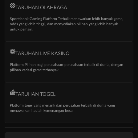
TARUHAN OLAHRAGA
Sportsbook Gaming Platform Terbaik menawarkan lebih banyak game,
odds yang lebih tinggi, dan menyediakan pilihan yang lebih banyak
untuk pemain.
TARUHAN LIVE KASINO
Platform Pilihan bagi perusahaan-perusahaan terbaik di dunia, dengan
pilihan variasi game terbanyak
TARUHAN TOGEL
Platform togel yang menarik dari perusahan terbaik di dunia yang
menawarkan hadiah kemenangan besar