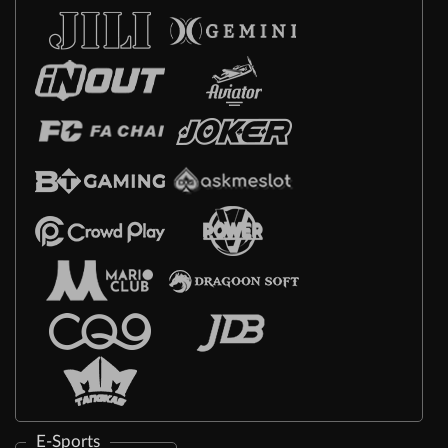
E-Sports