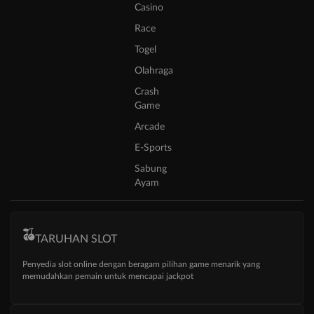
Casino
Race
Togel
Olahraga
Crash
Game
Arcade
E-Sports
Sabung
Ayam
TARUHAN SLOT
Penyedia slot online dengan beragam pilihan game menarik yang
memudahkan pemain untuk mencapai jackpot