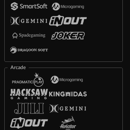
Arcade