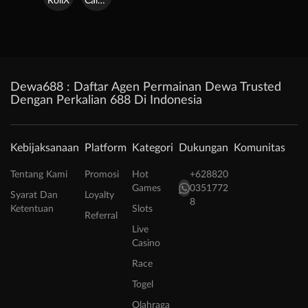
RollX
CaiBalaoCappadocia
Dewa688 : Daftar Agen Permainan Dewa Trusted
Dengan Perkalian 688 Di Indonesia
Kebijaksanaan
Platform
Kategori
Dukungan
Komunitas
Tentang Kami
Promosi
Hot
+628820
Games
0351772
Syarat Dan
Loyalty
8
Ketentuan
Slots
Referral
Live
Casino
Race
Togel
Olahraga