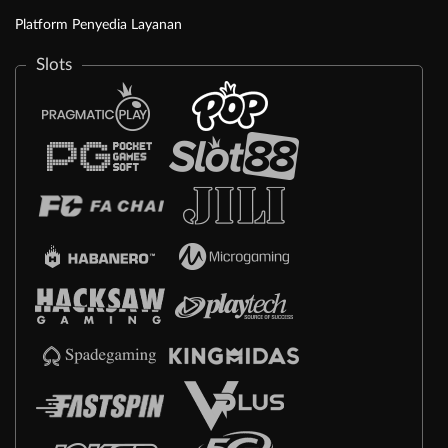
Platform Penyedia Layanan
Slots