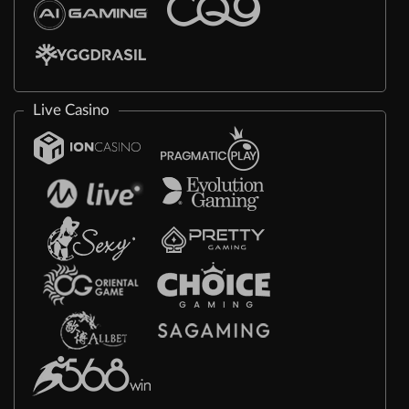
Live Casino