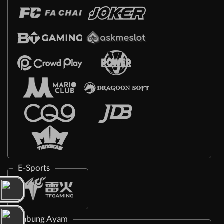
E-Sports
Sabung Ayam