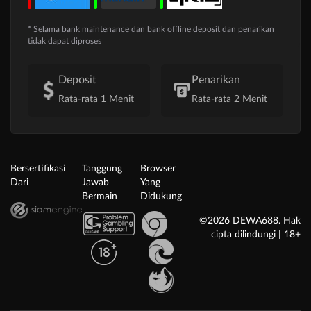
* Selama bank maintenance dan bank offline deposit dan penarikan
tidak dapat diproses
Deposit
Penarikan
Rata-rata 1 Menit
Rata-rata 2 Menit
Bersertifikasi
Tanggung
Browser
Dari
Jawab
Yang
Bermain
Didukung
©2026 DEWA688. Hak
cipta dilindungi | 18+