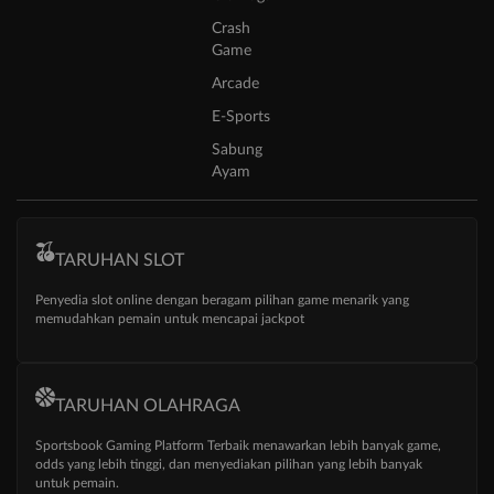
Crash
Game
Arcade
E-Sports
Sabung
Ayam
TARUHAN SLOT
Penyedia slot online dengan beragam pilihan game menarik yang
memudahkan pemain untuk mencapai jackpot
TARUHAN OLAHRAGA
Sportsbook Gaming Platform Terbaik menawarkan lebih banyak game,
odds yang lebih tinggi, dan menyediakan pilihan yang lebih banyak
untuk pemain.