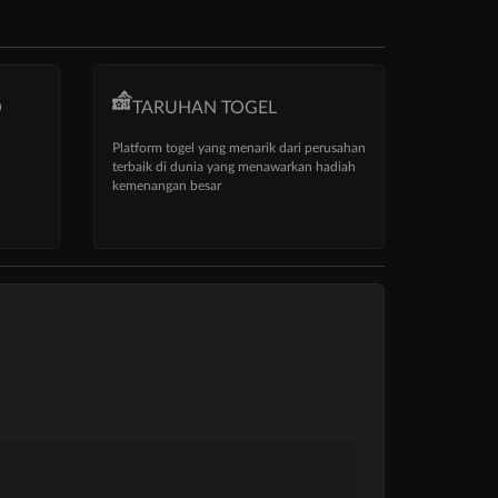
O
TARUHAN TOGEL
Platform togel yang menarik dari perusahan
terbaik di dunia yang menawarkan hadiah
kemenangan besar