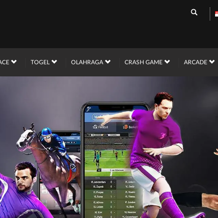
ACE
TOGEL
OLAHRAGA
CRASH GAME
ARCADE