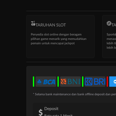
TARUHAN SLOT
T
Penyedia slot online dengan beragam
Sports
pilihan game menarik yang memudahkan
menawa
pemain untuk mencapai jackpot
lebih 
lebih 
* Selama bank maintenance dan bank offline deposit dan pen
Deposit