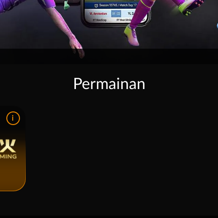
Permainan
i