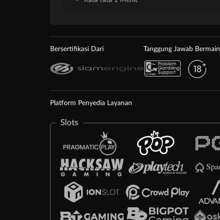
Rata-rata 1 Menit
Bersertifikasi Dari
Tanggung Jawab Bermain
Platform Penyedia Layanan
Slots