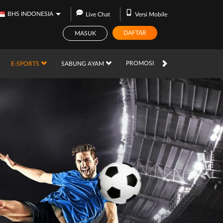
BHS INDONESIA
Live Chat
Versi Mobile
DAFTAR
MASUK
PROMOSI
E-SPORTS
SABUNG AYAM