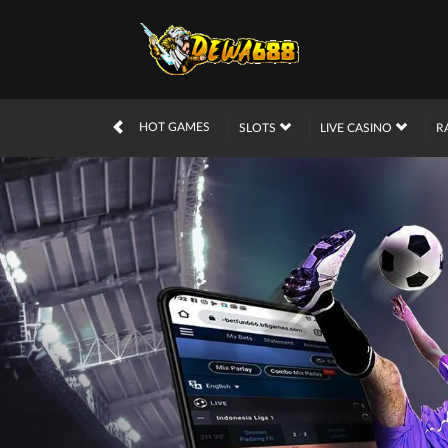
HOT GAMES
SLOTS
LIVE CASINO
R