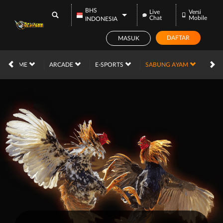
BHS
Live
Versi
Chat
Mobile
INDONESIA
DAFTAR
MASUK
PRO
ASH GAME
ARCADE
E-SPORTS
SABUNG AYAM