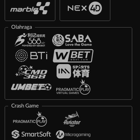
Olahraga
Crash Game