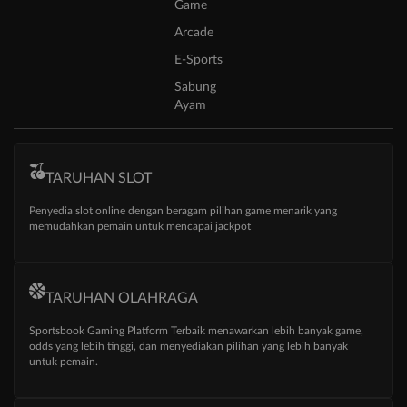
Game
Arcade
E-Sports
Sabung
Ayam
TARUHAN SLOT
Penyedia slot online dengan beragam pilihan game menarik yang
memudahkan pemain untuk mencapai jackpot
TARUHAN OLAHRAGA
Sportsbook Gaming Platform Terbaik menawarkan lebih banyak game,
odds yang lebih tinggi, dan menyediakan pilihan yang lebih banyak
untuk pemain.