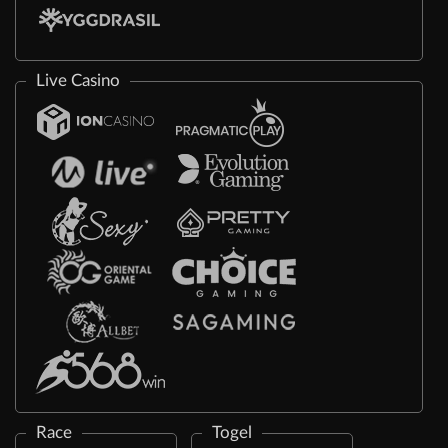
Live Casino
Race
Togel