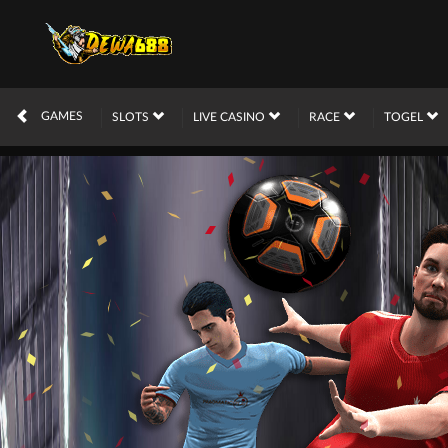
HOT GAMES
SLOTS
LIVE CASINO
RACE
TOGEL