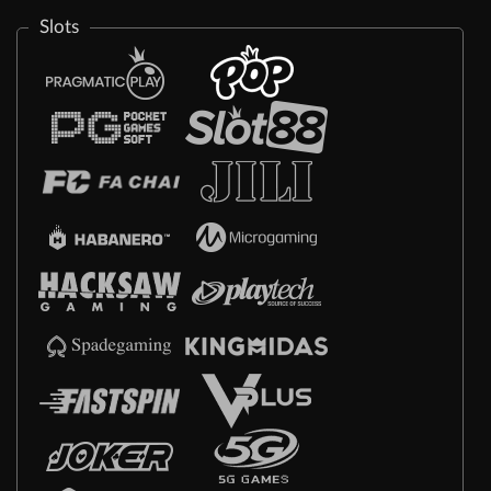
Slots