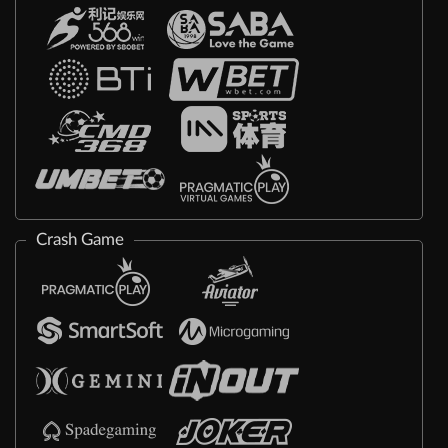
Crash Game