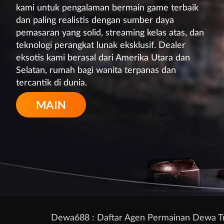
kami untuk pengalaman bermain game terbaik
dan paling realistis dengan sumber daya
pemasaran yang solid, streaming kelas atas, dan
teknologi perangkat lunak eksklusif. Dealer
eksotis kami berasal dari Amerika Utara dan
Selatan, rumah bagi wanita terpanas dan
tercantik di dunia.
MAIN
Dewa688 : Daftar Agen Permainan Dewa Tr