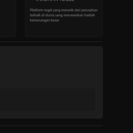
Platform togel yang menarik dari perusahan
terbaik di dunia yang menawarkan hadiah
kemenangan besar