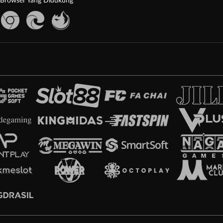
Browser Yang Didukung