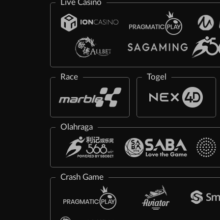
Live Casino
Race
Togel
Olahraga
Crash Game